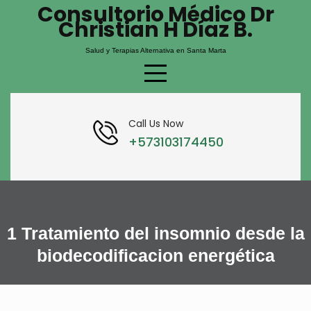
Consultorio Médico Dr
Skip
Christian H Díaz B.
to
content
Salud y Terapias Alternativa en Santa Marta
Call Us Now
+573103174450
1 Tratamiento del insomnio desde la
biodecodificacion energética