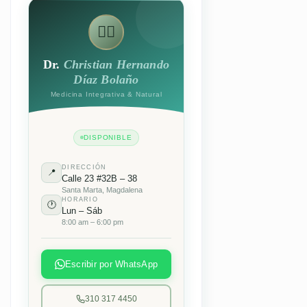
👨‍⚕️
Dr.
Christian Hernando
Díaz Bolaño
Medicina Integrativa & Natural
DISPONIBLE
DIRECCIÓN
📍
Calle 23 #32B – 38
Santa Marta, Magdalena
HORARIO
🕐
Lun – Sáb
8:00 am – 6:00 pm
Escribir por WhatsApp
310 317 4450