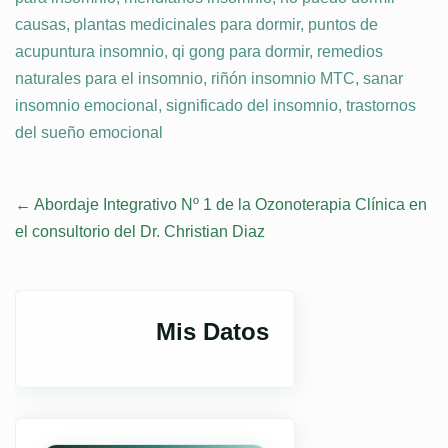
causas
,
plantas medicinales para dormir
,
puntos de
acupuntura insomnio
,
qi gong para dormir
,
remedios
naturales para el insomnio
,
riñón insomnio MTC
,
sanar
insomnio emocional
,
significado del insomnio
,
trastornos
del sueño emocional
Post
←
Abordaje Integrativo Nº 1 de la Ozonoterapia Clínica en
el consultorio del Dr. Christian Diaz
navigation
Mis Datos