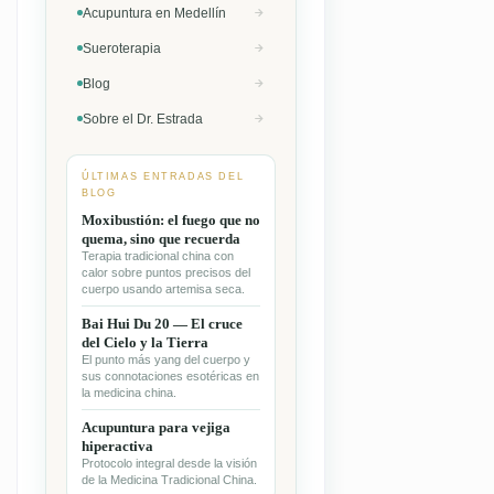
Acupuntura en Medellín
Sueroterapia
Blog
Sobre el Dr. Estrada
ÚLTIMAS ENTRADAS DEL
BLOG
Moxibustión: el fuego que no
quema, sino que recuerda
Terapia tradicional china con
calor sobre puntos precisos del
cuerpo usando artemisa seca.
Bai Hui Du 20 — El cruce
del Cielo y la Tierra
El punto más yang del cuerpo y
sus connotaciones esotéricas en
la medicina china.
Acupuntura para vejiga
hiperactiva
Protocolo integral desde la visión
de la Medicina Tradicional China.