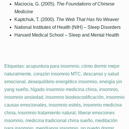
Maciocia, G. (2005).
The Foundations of Chinese
Medicine
Kaptchuk, T. (2000).
The Web That Has No Weaver
National Institutes of Health (NIH) – Sleep Disorders
Harvard Medical School – Sleep and Mental Health
Etiquetas:
acupuntura para insomnio
,
cómo dormir mejor
naturalmente
,
corazón insomnio MTC
,
descanso y salud
emocional
,
desequilibrio energético insomnio
,
energía yin
yang sueño
,
hígado insomnio medicina china
,
insomnio
,
insomnio ansiedad
,
insomnio biodescodificación
,
insomnio
causas emocionales
,
insomnio estrés
,
insomnio medicina
china
,
insomnio tratamiento natural
,
liberar emociones
insomnio
,
medicina tradicional china sueño
,
meditación
para insomnio
,
meridianos insomnio
,
no puedo dormir