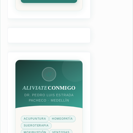
🌿
ALIVIATE
CONMIGO
DR. PEDRO LUIS ESTRADA
PACHECO · MEDELLÍN
ACUPUNTURA
HOMEOPATÍA
SUEROTERAPIA
MOXIBUSTIÓN
VENTOSAS