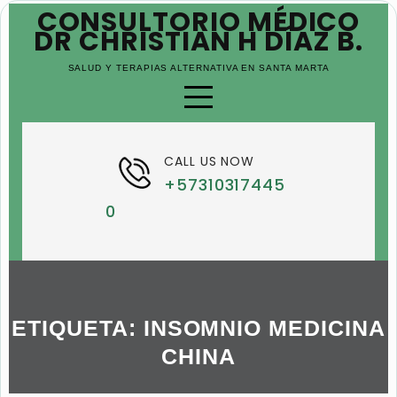
CONSULTORIO MÉDICO
SKIP
TO
DR CHRISTIAN H DÍAZ B.
CONTENT
SALUD Y TERAPIAS ALTERNATIVA EN SANTA MARTA
CALL US NOW
+57310317445
0
ETIQUETA:
INSOMNIO MEDICINA
CHINA