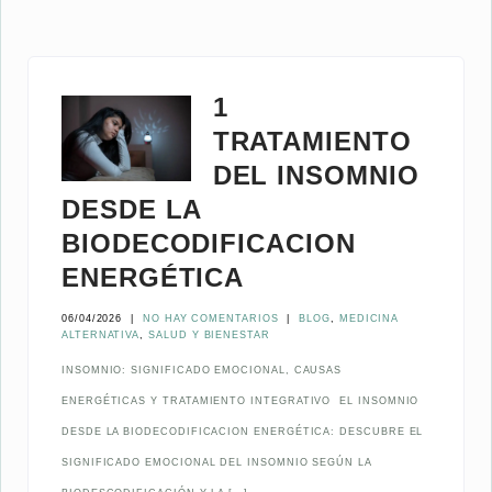
1
TRATAMIENTO
DEL INSOMNIO
DESDE LA
BIODECODIFICACION
ENERGÉTICA
06/04/2026
|
NO HAY COMENTARIOS
|
BLOG
,
MEDICINA
ALTERNATIVA
,
SALUD Y BIENESTAR
INSOMNIO: SIGNIFICADO EMOCIONAL, CAUSAS
ENERGÉTICAS Y TRATAMIENTO INTEGRATIVO EL INSOMNIO
DESDE LA BIODECODIFICACION ENERGÉTICA: DESCUBRE EL
SIGNIFICADO EMOCIONAL DEL INSOMNIO SEGÚN LA