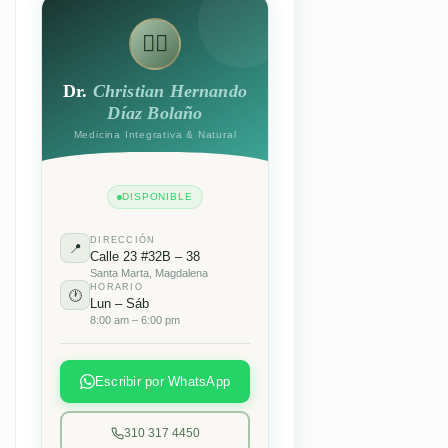
👨‍⚕️
Dr.
Christian Hernando
Díaz Bolaño
Medicina Integrativa & Natural
DISPONIBLE
DIRECCIÓN
📍
Calle 23 #32B – 38
Santa Marta, Magdalena
HORARIO
🕐
Lun – Sáb
8:00 am – 6:00 pm
Escribir por WhatsApp
310 317 4450