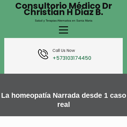
Consultorio Médico Dr
Skip
Christian H Díaz B.
to
content
Salud y Terapias Alternativa en Santa Marta
Call Us Now
+573103174450
La homeopatía Narrada desde 1 caso
real