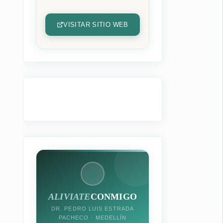
VISITAR SITIO WEB
🌿
ALIVIATE
CONMIGO
DR. PEDRO LUIS ESTRADA
PACHECO · MEDELLÍN