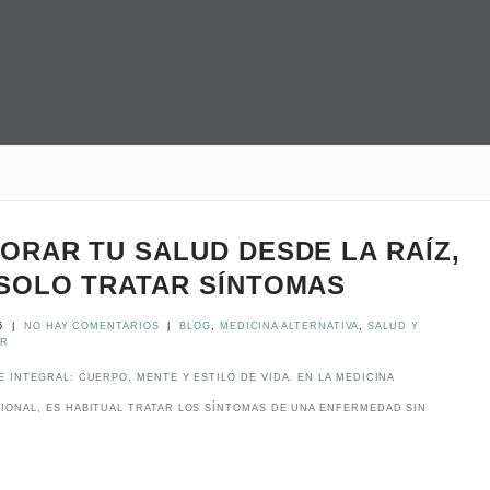
ORAR TU SALUD DESDE LA RAÍZ,
SOLO TRATAR SÍNTOMAS
6
|
NO HAY COMENTARIOS
|
BLOG
,
MEDICINA ALTERNATIVA
,
SALUD Y
AR
 INTEGRAL: CUERPO, MENTE Y ESTILO DE VIDA. EN LA MEDICINA
IONAL, ES HABITUAL TRATAR LOS SÍNTOMAS DE UNA ENFERMEDAD SIN