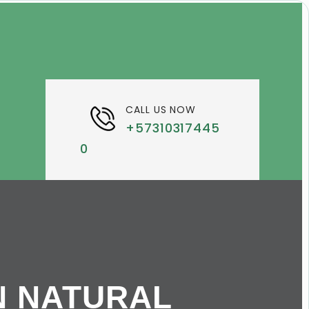
CALL US NOW
+57310317445
0
N NATURAL