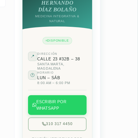
HERNANDO
DÍAZ BOLAÑO
MEDICINA INTEGRATIVA &
NATURAL
DISPONIBLE
DIRECCIÓN
📍
CALLE 23 #32B – 38
SANTA MARTA,
MAGDALENA
HORARIO
🕐
LUN – SÁB
8:00 AM – 6:00 PM
ESCRIBIR POR
WHATSAPP
310 317 4450