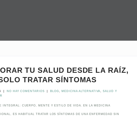
ORAR TU SALUD DESDE LA RAÍZ,
SOLO TRATAR SÍNTOMAS
6
|
NO HAY COMENTARIOS
|
BLOG
,
MEDICINA ALTERNATIVA
,
SALUD Y
AR
 INTEGRAL: CUERPO, MENTE Y ESTILO DE VIDA. EN LA MEDICINA
IONAL, ES HABITUAL TRATAR LOS SÍNTOMAS DE UNA ENFERMEDAD SIN