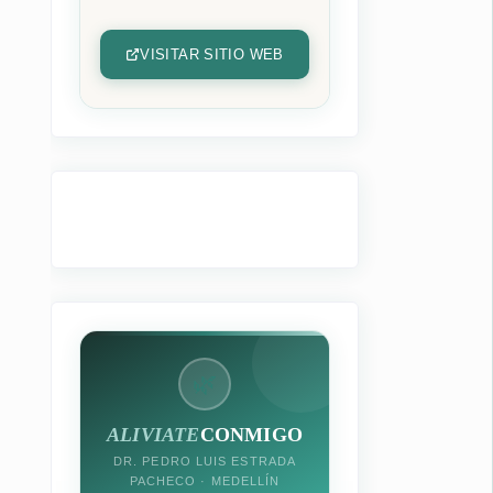
VISITAR SITIO WEB
🌿
ALIVIATE
CONMIGO
DR. PEDRO LUIS ESTRADA
PACHECO · MEDELLÍN