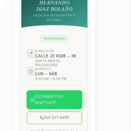
HERNANDO
DÍAZ BOLAÑO
MEDICINA INTEGRATIVA &
NATURAL
DISPONIBLE
DIRECCIÓN
📍
CALLE 23 #32B – 38
SANTA MARTA,
MAGDALENA
HORARIO
🕐
LUN – SÁB
8:00 AM – 6:00 PM
ESCRIBIR POR
WHATSAPP
310 317 4450