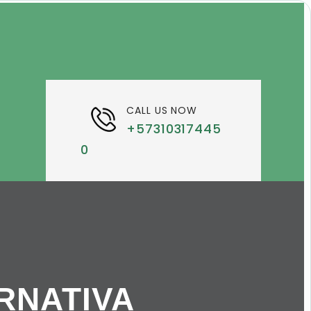
CALL US NOW
+57310317445
0
RNATIVA