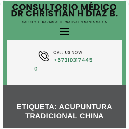
CONSULTORIO MÉDICO
SKIP
TO
DR CHRISTIAN H DÍAZ B.
CONTENT
SALUD Y TERAPIAS ALTERNATIVA EN SANTA MARTA
CALL US NOW
+57310317445
0
ETIQUETA:
ACUPUNTURA
TRADICIONAL CHINA