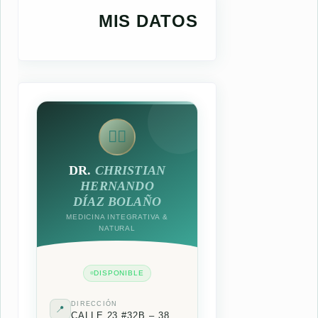
MIS DATOS
👨‍⚕️
DR.
CHRISTIAN
HERNANDO
DÍAZ BOLAÑO
MEDICINA INTEGRATIVA &
NATURAL
DISPONIBLE
DIRECCIÓN
📍
CALLE 23 #32B – 38